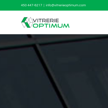
Passer
450 447-6217
|
info@vitrerieoptimum.com
au
contenu