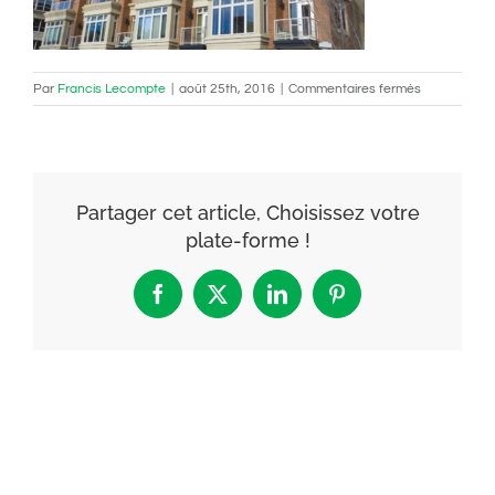
sur
Par
Francis Lecompte
|
août 25th, 2016
|
Commentaires fermés
balcon_ver
1024×680
Partager cet article, Choisissez votre
plate-forme !
Facebook
X
LinkedIn
Pinterest