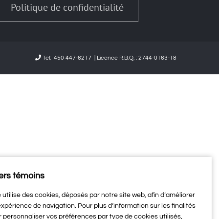
Politique de confidentialité
Tél:
450 447-6217
| Licence R.B.Q. : 2744-0163-18
ers témoins
e utilise des cookies, déposés par notre site web, afin d’améliorer
expérience de navigation. Pour plus d’information sur les finalités
r personnaliser vos préférences par type de cookies utilisés,