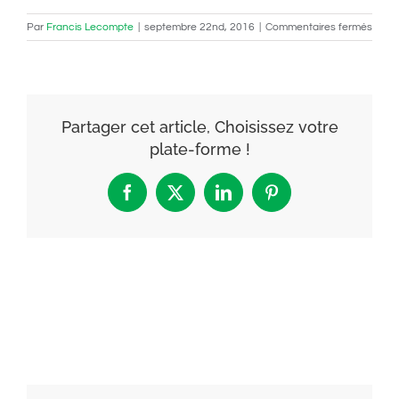
sur
Par
Francis Lecompte
|
septembre 22nd, 2016
|
Commentaires fermés
shutt
Partager cet article, Choisissez votre
plate-forme !
Facebook
X
LinkedIn
Pinterest