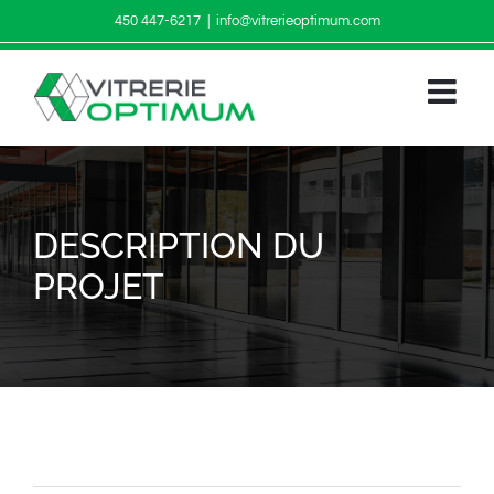
Passer
450 447-6217
|
info@vitrerieoptimum.com
au
Facebook
Instagram
contenu
DESCRIPTION DU
PROJET